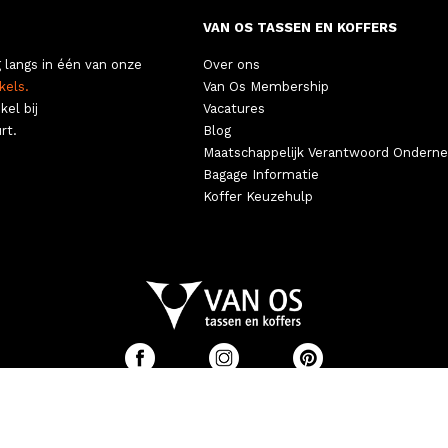
VAN OS TASSEN EN KOFFERS
 langs in één van onze
Over ons
kels.
Van Os Membership
kel bij
Vacatures
rt.
Blog
Maatschappelijk Verantwoord Ondern
Bagage Informatie
Koffer Keuzehulp
©
E VOORWAARDEN
|
PRIVACY
|
COOKIES
|
2026 VAN OS TASSEN E