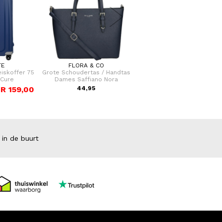
TE
FLORA & CO
FLORA & CO
eiskoffer 75
Grote Schoudertas / Handtas
Handtas / schouder tas Da
'Cure
Dames Saffiano Nora
Laren
R 159,00
44,95
44,95
 in de buurt