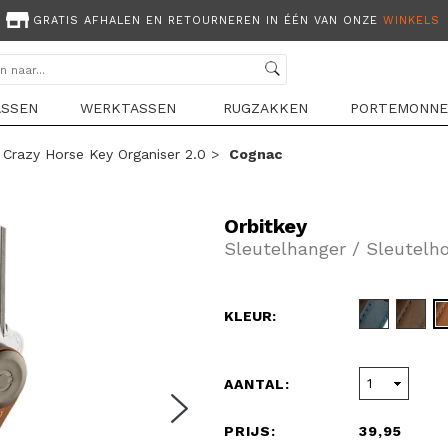
GRATIS AFHALEN EN RETOURNEREN IN ÉÉN VAN ONZE
WINKELS
ASSEN
WERKTASSEN
RUGZAKKEN
PORTEMONNE
>
Crazy Horse Key Organiser 2.0
>
Cognac
Orbitkey
Sleutelhanger / Sleutelh
KLEUR:
AANTAL:
PRIJS:
39,95