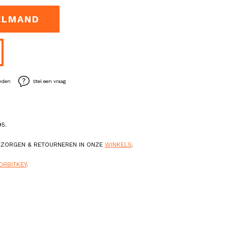
ELMAND
enden
Stel een vraag
5.
BEZORGEN & RETOURNEREN IN ONZE
WINKELS
.
ORBITKEY
.