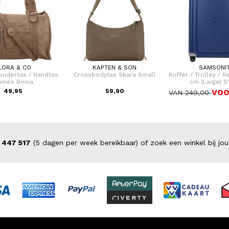
LORA & CO
KAPTEN & SON
SAMSONI
oudertas / Handtas
Crossbodytas Skara Small
Koffer / Trolley / R
mes Birina
cm (Large) S
49,95
59,90
VOO
VAN 249,00
 447 517
(5 dagen per week bereikbaar) of zoek een winkel bij jou