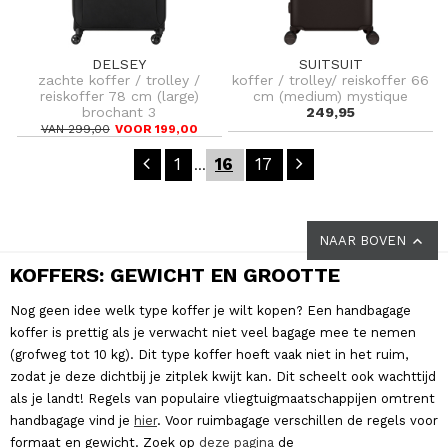
DELSEY
SUITSUIT
zachte koffer / trolley /
koffer / trolley/ reiskoffer 66
reiskoffer 78 cm (large)
cm (medium) mystique
brochant 3
249,95
VAN 299,00
VOOR 199,00
1
16
17
...
NAAR BOVEN
KOFFERS: GEWICHT EN GROOTTE
Nog geen idee welk type koffer je wilt kopen? Een handbagage
koffer is prettig als je verwacht niet veel bagage mee te nemen
(grofweg tot 10 kg). Dit type koffer hoeft vaak niet in het ruim,
zodat je deze dichtbij je zitplek kwijt kan. Dit scheelt ook wachttijd
als je landt! Regels van populaire vliegtuigmaatschappijen omtrent
handbagage vind je
hier
. Voor ruimbagage verschillen de regels voor
formaat en gewicht. Zoek op
deze pagina
de