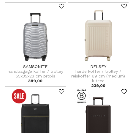
SAMSONITE
DELSEY
handbagage koffer / trolley
harde koffer / trolley /
55x35x23 cm proxis
reiskoffer 69 cm (medium)
389,00
lutece
239,00