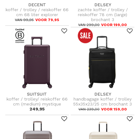
DECENT
DELSEY
koffer / trolley / reiskoffer 66
zachte koffer / trolley /
cm 68 liter explorer
reiskoffer 78 cm (large)
brochant 3
VAN 99,95
VOOR 79,95
VAN 299,00
VOOR 199,00
SUITSUIT
DELSEY
koffer / trolley/ reiskoffer 66
handbagage koffer / trolley
cm (medium) mystique
55x35x23/25 cm brochant 3
249,95
VAN 239,00
VOOR 159,00