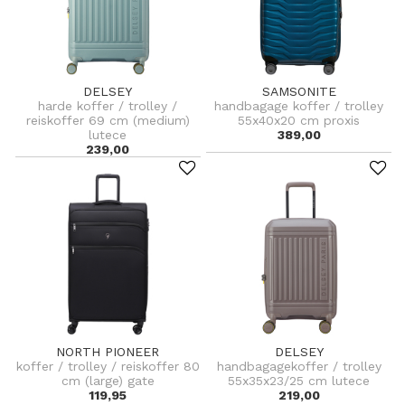
DELSEY
SAMSONITE
harde koffer / trolley /
handbagage koffer / trolley
reiskoffer 69 cm (medium)
55x40x20 cm proxis
lutece
389,00
239,00
NORTH PIONEER
DELSEY
koffer / trolley / reiskoffer 80
handbagagekoffer / trolley
cm (large) gate
55x35x23/25 cm lutece
119,95
219,00