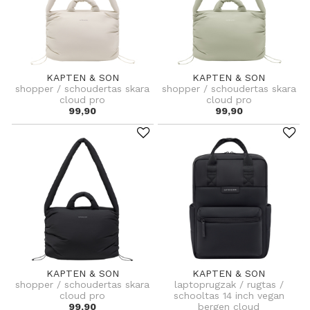
KAPTEN & SON
KAPTEN & SON
shopper / schoudertas skara
shopper / schoudertas skara
cloud pro
cloud pro
99,90
99,90
KAPTEN & SON
KAPTEN & SON
shopper / schoudertas skara
laptoprugzak / rugtas /
cloud pro
schooltas 14 inch vegan
99,90
bergen cloud