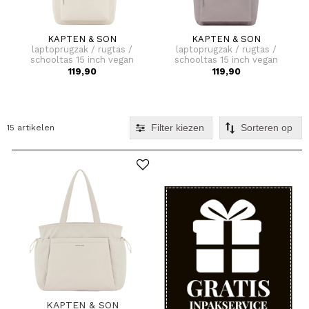
KAPTEN & SON
KAPTEN & SON
laptoprugzak / rugtas /
laptoprugzak / rugtas /
schooltas 15 inch vegan
schooltas 15 inch vegan
bergen pro
bergen pro
119,90
119,90
Filter kiezen
15 artikelen
KAPTEN & SON