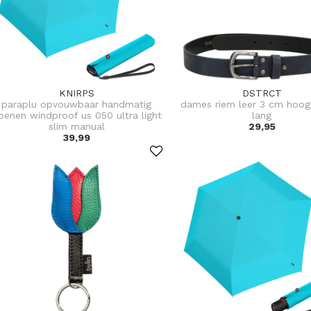
KNIRPS
DSTRCT
paraplu opvouwbaar handmatig
dames riem leer 3 cm hoo
penen windproof us 050 ultra light
lang
slim manual
29,95
39,99