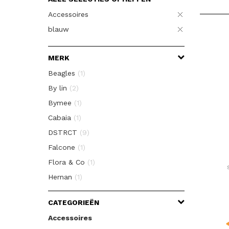
Accessoires
blauw
MERK
Beagles
(1)
By lin
(2)
Bymee
(1)
Cabaia
(1)
DSTRCT
(9)
Falcone
(1)
Flora & Co
(1)
Hernan
(1)
Kipling
(1)
CATEGORIEËN
Knirps
(5)
Accessoires
miniMAX
(3)