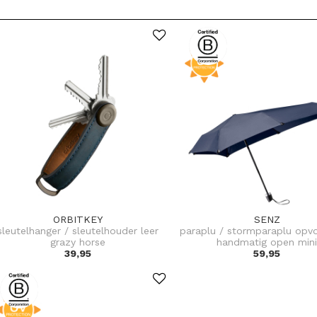
ORBITKEY
SENZ
sleutelhanger / sleutelhouder leer
paraplu / stormparaplu op
grazy horse
handmatig open min
39,95
59,95