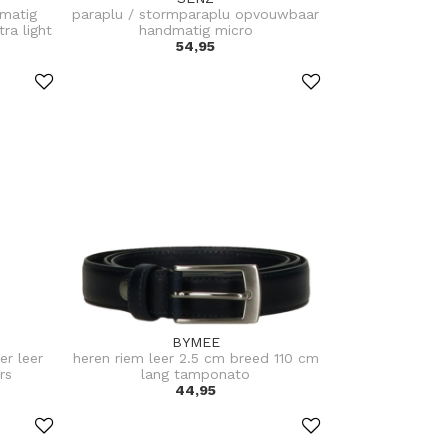
matig
paraplu / stormparaplu opvouwbaar
ra light
handmatig micro
54,95
BYMEE
er leer
heren riem leer 2.5 cm breed 110 cm
rs
lang tamponato
44,95