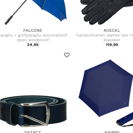
FALCONE
ROECKL
paraplu / golfparaplu automatisch
handschoenen dames leer m
open windproof
klassiker
34,95
119,95
DSTRCT
KNIRPS