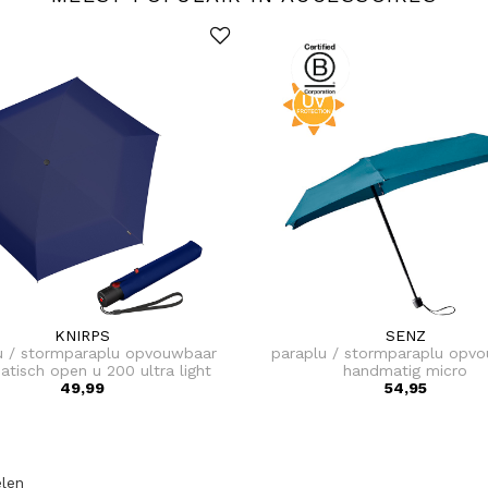
KNIRPS
SENZ
u / stormparaplu opvouwbaar
paraplu / stormparaplu opv
tisch open u 200 ultra light
handmatig micro
duomatic
49,99
54,95
elen