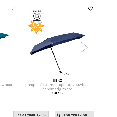
SENZ
ouwbaar
paraplu / stormparaplu opvouwbaar
sleute
handmatig micro
hy
54,95
23 ARTIKELEN
SORTEREN OP