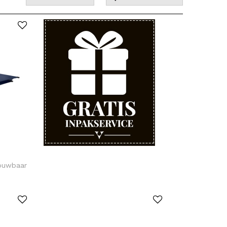
vouwbaar
i