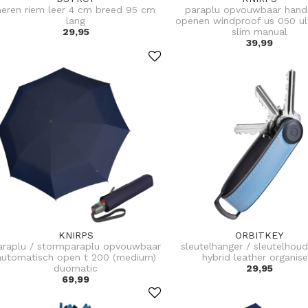
heren riem leer 4 cm breed 95 cm
paraplu opvouwbaar hand
lang
openen windproof us 050 ult
29,95
slim manual
39,99
KNIRPS
ORBITKEY
araplu / stormparaplu opvouwbaar
sleutelhanger / sleutelhoud
automatisch open t 200 (medium)
hybrid leather organise
duomatic
29,95
69,99