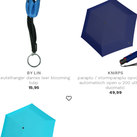
BY LIN
KNIRPS
leutelhanger dames leer blooming
paraplu / stormparaplu op
tulip
automatisch open u 200 ultr
15,95
duomatic
49,99