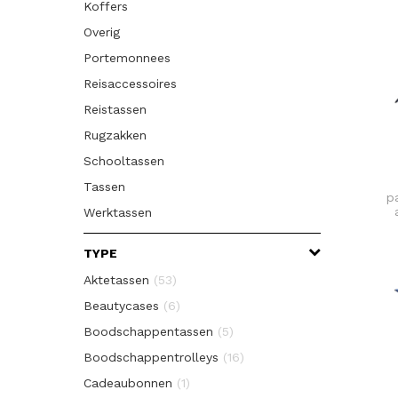
Koffers
Orbitkey
(2)
Overig
Petit Bois
(6)
Portemonnees
Roeckl
(6)
Reisaccessoires
Senz
(5)
Reistassen
STORMaxi
(1)
Rugzakken
Schooltassen
Tassen
p
Werktassen
TYPE
Aktetassen
(53)
Beautycases
(6)
Boodschappentassen
(5)
Boodschappentrolleys
(16)
Cadeaubonnen
(1)