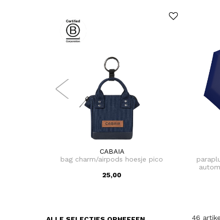
CABAIA
bag charm/airpods hoesje pico
parapl
automa
25,00
46 artik
ALLE SELECTIES OPHEFFEN