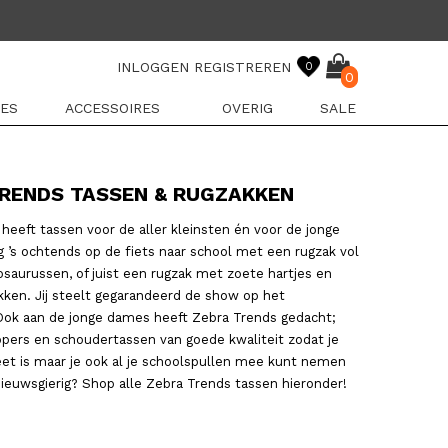
INLOGGEN
REGISTREREN
0
0
ES
ACCESSOIRES
OVERIG
SALE
RENDS TASSEN & RUGZAKKEN
heeft tassen voor de aller kleinsten én voor de jonge
 ’s ochtends op de fiets naar school met een rugzak vol
saurussen, of juist een rugzak met zoete hartjes en
ikken. Jij steelt gegarandeerd de show op het
 Ook aan de jonge dames heeft Zebra Trends gedacht;
oppers en schoudertassen van goede kwaliteit zodat je
et is maar je ook al je schoolspullen mee kunt nemen
Nieuwsgierig? Shop alle Zebra Trends tassen hieronder!