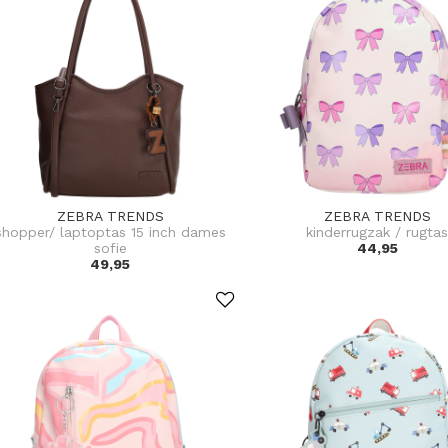
ZEBRA TRENDS
ZEBRA TRENDS
shopper/ laptoptas 15 inch dames
kinderrugzak / rugta
sofie
44,95
49,95