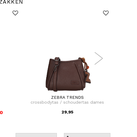
GZAKKEN
ZEBRA TRENDS
crossbodytas / schoudertas dames
kinder
00
29,95