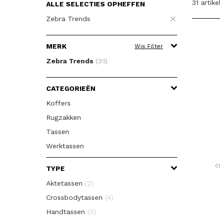
31 artike
ALLE SELECTIES OPHEFFEN
Zebra Trends
MERK
Wis Filter
Zebra Trends
(31)
CATEGORIEËN
Koffers
Rugzakken
Tassen
Werktassen
c
TYPE
Aktetassen
(2)
Crossbodytassen
(4)
Handtassen
(5)