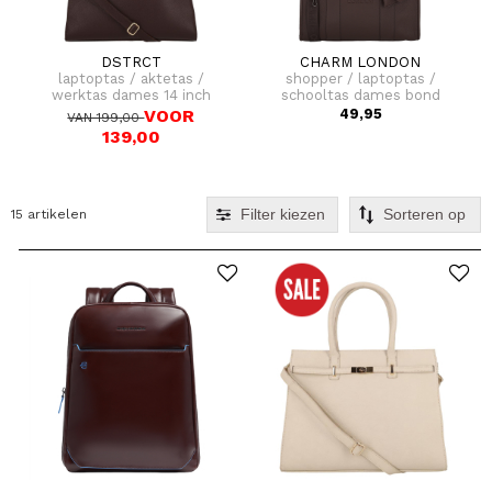
DSTRCT
CHARM LONDON
laptoptas / aktetas /
shopper / laptoptas /
werktas dames 14 inch
schooltas dames bond
floater field leer
15.6 inch
VOOR
49,95
VAN 199,00
139,00
Filter kiezen
15 artikelen