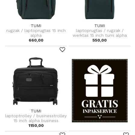
TUMI
TUMI
rugzak / laptoprugtas 15 inch
laptoprugtas / rugzak /
alpha
werktas 15 inch tumi alpha
660,00
550,00
TUMI
laptoptrolley / businesstrolley
15 inch alpha business
1150,00