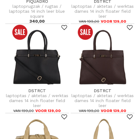
PIQUADRO
DSTRCT
laptoprugzak / rugtas /
laptoptas / aktetas / werktas
laptoptas 14 inch leer blue
dames 14 inch floater field
square
leer
340,00
VAN 199,00
VOOR 139,00
DSTRCT
DSTRCT
laptoptas / aktetas / werktas
laptoptas / aktetas / werktas
dames 14 inch floater field
dames 14 inch floater field
leer
leer
VAN 199,00
VOOR 139,00
VAN 199,00
VOOR 139,00