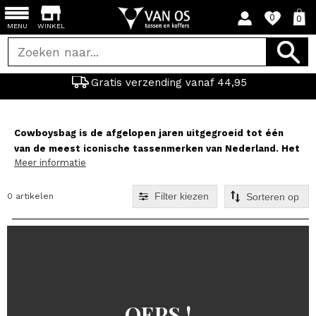
0
0
MENU
WINKEL
Gratis verzending vanaf 44,95
Cowboysbag is de afgelopen jaren uitgegroeid tot één
van de meest iconische tassenmerken van Nederland. Het
Meer informatie
in Amsterdam opgerichte tassenmerk werd
wereldberoemd in Nederland door the iconische
Cowboysbag The Bag en de Cowboysbag The Diaperbag.
Filter kiezen
0 artikelen
Op deze pagina shopt u een ruim assortiment
schoudertassen van dit Amsterdamse merk.
OEPS !