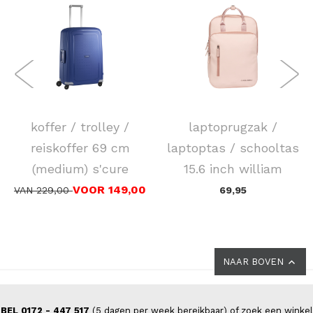
SAMSONITE
NEW REBELS
koffer / trolley /
laptoprugzak /
reiskoffer 69 cm
laptoptas / schooltas
(medium) s'cure
15.6 inch william
VOOR 149,00
VAN 229,00
69,95
NAAR BOVEN
BEL 0172 - 447 517
(5 dagen per week bereikbaar) of zoek een winkel