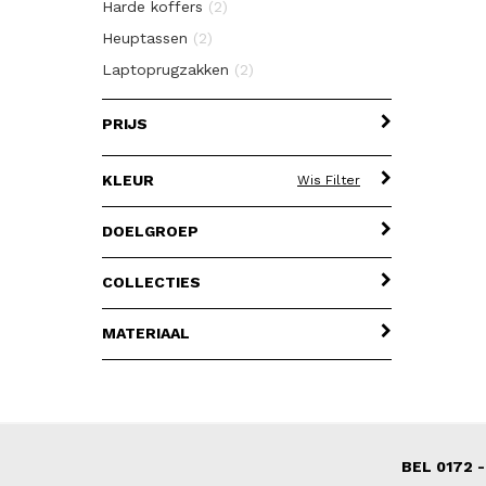
Harde koffers
(2)
Heuptassen
(2)
Laptoprugzakken
(2)
Reistassen met wielen
(4)
PRIJS
Reistassen zonder wielen
(7)
Rugzakken
(2)
KLEUR
Wis Filter
Schoudertassen
(8)
Sloten
(1)
DOELGROEP
Toilettassen
(4)
COLLECTIES
Underseaters
(2)
Zachte koffers
(6)
MATERIAAL
BEL 0172 -