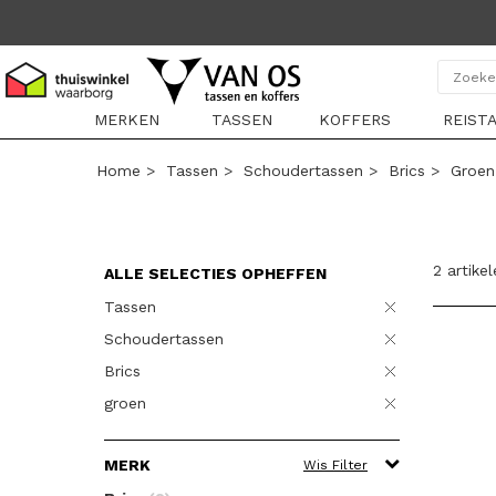
MERKEN
TASSEN
KOFFERS
REIST
Home
>
Tassen
>
Schoudertassen
>
Brics
>
Groen
2 artike
ALLE SELECTIES OPHEFFEN
Tassen
Schoudertassen
Brics
groen
MERK
Wis Filter