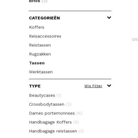
Brics
(2)
CATEGORIEËN
Koffers
Reisaccessoires
cr
Reistassen
Rugzakken
Tassen
Werktassen
TYPE
Wis Filter
Beautycases
(1)
Crossbodytassen
(3)
Dames portemonnees
(6)
Handbagage Koffers
(8)
Handbagage reistassen
(2)