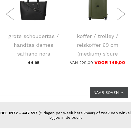
FLORA & CO
SAMSONITE
grote schoudertas /
koffer / trolley /
handtas dames
reiskoffer 69 cm
saffiano nora
(medium) s'cure
VOOR 149,00
44,95
VAN 229,00
NAAR BOVEN
BEL 0172 - 447 517
(5 dagen per week bereikbaar) of zoek een winkel
bij jou in de buurt