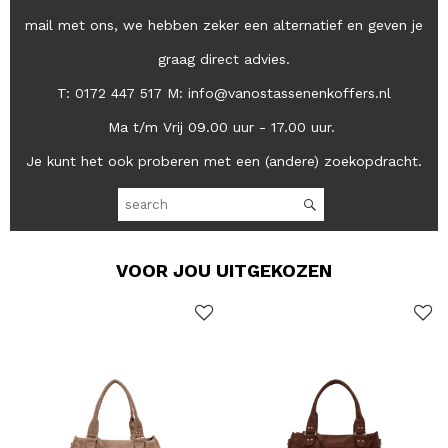
mail met ons, we hebben zeker een alternatief en geven je
graag direct advies.
T: 0172 447 517 M: info@vanostassenenkoffers.nl
Ma t/m Vrij 09.00 uur - 17.00 uur.
Je kunt het ook proberen met een (andere) zoekopdracht.
VOOR JOU UITGEKOZEN