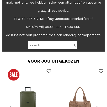
mail met ons, we hebben zeker een alternatief en geven je
graag direct advies.
T: 0172 447 517 M: info@vanostassenenkoffers.nl
Ma t/m Vrij 09.00 uur - 17.00 uur.
Je kunt het ook proberen met een (andere) zoekopdracht.
VOOR JOU UITGEKOZEN