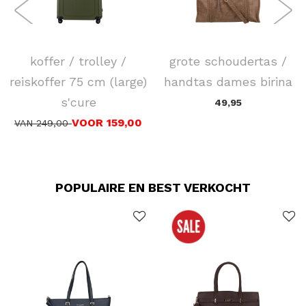
SAMSONITE
FLORA & CO
koffer / trolley /
grote schoudertas /
reiskoffer 75 cm (large)
handtas dames birina
s'cure
49,95
VOOR 159,00
VAN 249,00
POPULAIRE EN BEST VERKOCHT