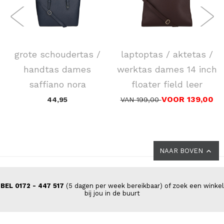
FLORA & CO
DSTRCT
grote schoudertas /
laptoptas / aktetas /
handtas dames
werktas dames 14 inch
saffiano nora
floater field leer
VOOR 139,00
44,95
VAN 199,00
NAAR BOVEN
BEL 0172 - 447 517
(5 dagen per week bereikbaar) of zoek een winkel
bij jou in de buurt