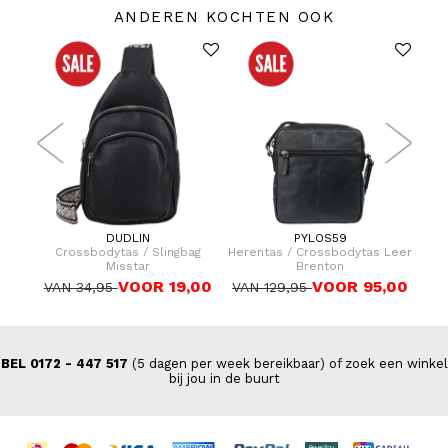
ANDEREN KOCHTEN OOK
DUDLIN
PYLOS59
dtas
Crossbodytas / Slingbag
Herentas / Crossbodytas Leer
Sli
Misstar
Brenton
VOOR 19,00
VOOR 95,00
VAN 34,95
VAN 129,95
BEL 0172 - 447 517
(5 dagen per week bereikbaar) of zoek een winkel
bij jou in de buurt