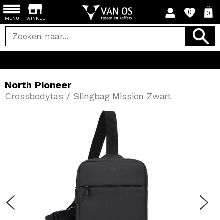
0
0
MENU
WINKEL
Vandaag bestel
North Pioneer
Crossbodytas / Slingbag Mission Zwart