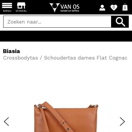
0
0
MENU
WINKEL
Biasia
Crossbodytas / Schoudertas dames Flat Cognac