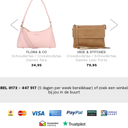
FLORA & CO
HIDE & STITCHES
er 75
Schoudertas / Crossbodytas
Crossbodytas / Schoudertas
Cro
Dames Tara
Dames Leer Porto
da
9,00
34,95
79,95
BEL 0172 - 447 517
(5 dagen per week bereikbaar) of zoek een winkel
bij jou in de buurt