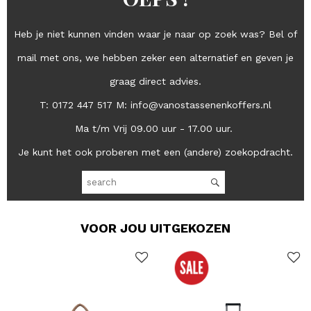
kunt scheiden van uw lunchpakket. Tenslotte kunt u, door
simpelweg de flap te openen, met een schoudertas altijd heel
gemakkelijk bij al uw spullen.
Heb je niet kunnen vinden waar je naar op zoek was? Bel of
mail met ons, we hebben zeker een alternatief en geven je
graag direct advies.
T: 0172 447 517 M: info@vanostassenenkoffers.nl
Ma t/m Vrij 09.00 uur - 17.00 uur.
Je kunt het ook proberen met een (andere) zoekopdracht.
VOOR JOU UITGEKOZEN