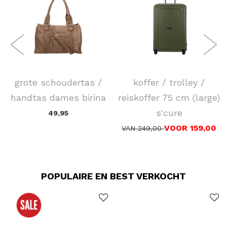
FLORA & CO
SAMSONITE
grote schoudertas /
koffer / trolley /
handtas dames birina
reiskoffer 75 cm (large)
s'cure
49,95
VOOR 159,00
VAN 249,00
POPULAIRE EN BEST VERKOCHT