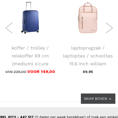
SAMSONITE
NEW REBELS
koffer / trolley /
laptoprugzak /
reiskoffer 69 cm
laptoptas / schooltas
(medium) s'cure
15.6 inch william
VOOR 149,00
VAN 229,00
69,95
NAAR BOVEN
BEL 0172 - 447 517
(5 dagen per week bereikbaar) of zoek een winkel