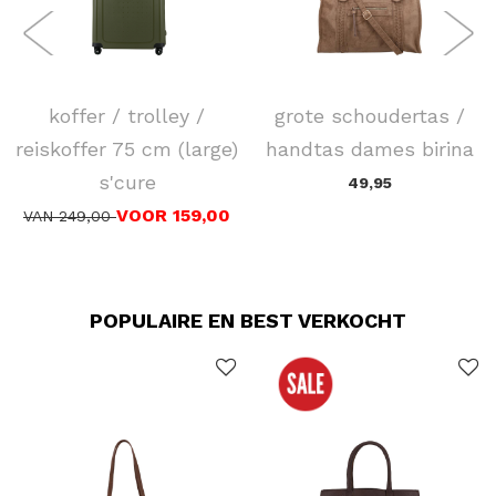
SAMSONITE
FLORA & CO
koffer / trolley /
grote schoudertas /
reiskoffer 75 cm (large)
handtas dames birina
s'cure
49,95
VOOR 159,00
VAN 249,00
POPULAIRE EN BEST VERKOCHT