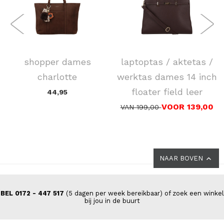
FLORA & CO
DSTRCT
shopper dames
laptoptas / aktetas /
charlotte
werktas dames 14 inch
floater field leer
44,95
VOOR 139,00
VAN 199,00
NAAR BOVEN
BEL 0172 - 447 517
(5 dagen per week bereikbaar) of zoek een winkel
bij jou in de buurt