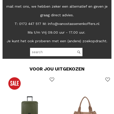
mail met ons, we hebben zeker een alternatief en geven je
graag direct advies.
T: 0172 447 517 M: info@vanostassenenkoffers.nl
Ma t/m Vrij 09.00 uur - 17.00 uur.
Je kunt het ook proberen met een (andere) zoekopdracht.
VOOR JOU UITGEKOZEN