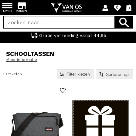
0
0
MENU
WINKEL
Gratis verzending vanaf 44,95
SCHOOLTASSEN
Meer informatie
Filter kiezen
1 artikelen