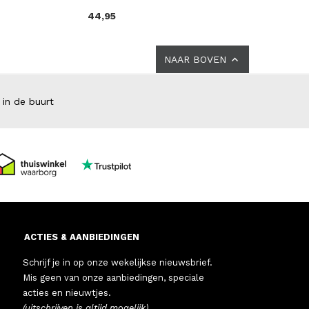
44,95
NAAR BOVEN
 in de buurt
ACTIES & AANBIEDINGEN
Schrijf je in op onze wekelijkse nieuwsbrief.
Mis geen van onze aanbiedingen, speciale
acties en nieuwtjes.
(uitschrijven is altijd mogelijk)