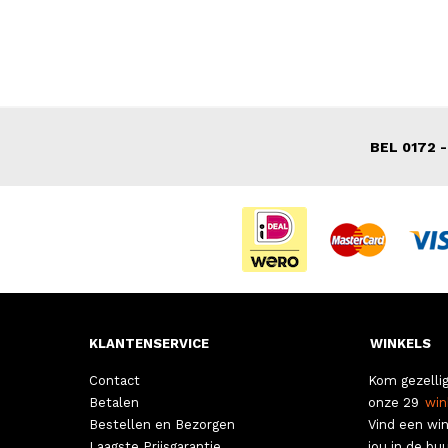
VOOR 139,00
VAN 199,00
BEL 0172 -
KLANTENSERVICE
WINKELS
Contact
Kom gezellig
Betalen
onze 29
win
Bestellen en Bezorgen
Vind een win
Laagste Prijsgarantie
jou in de buu