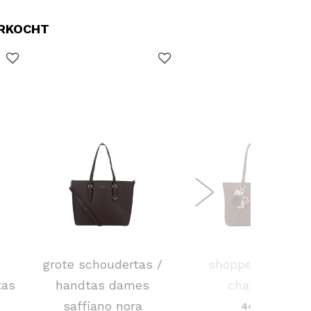
ERKOCHT
FLORA & CO
FLORA & CO
grote schoudertas /
shopper dames
tas
handtas dames
charlotte
saffiano nora
44,95