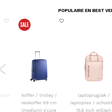
POPULAIRE EN BEST V
SAMSONITE
NEW REBELS
tasje
koffer / trolley /
laptoprugzak /
reiskoffer 69 cm
laptoptas / school
(medium) s'cure
15.6 inch william