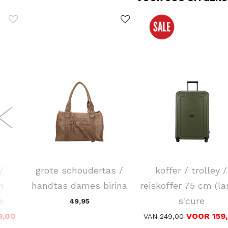
FLORA & CO
SAMSONITE
/
grote schoudertas /
koffer / trolley /
m
handtas dames birina
reiskoffer 75 cm (la
e
s'cure
49,95
9,00
VOOR 159
VAN 249,00