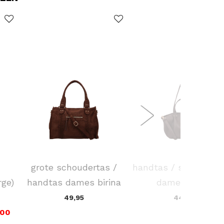
FLORA & CO
FLORA & CO
grote schoudertas /
handtas / schouder 
rge)
handtas dames birina
dames laren
49,95
44,95
,00