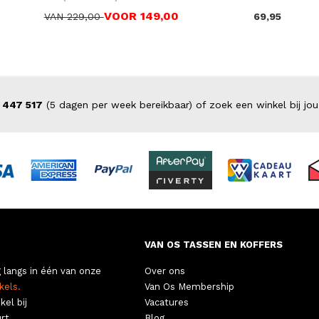
VOOR 149,00
VAN 229,00
69,95
 447 517
(5 dagen per week bereikbaar) of zoek een winkel bij jou
VAN OS TASSEN EN KOFFERS
 langs in één van onze
Over ons
kels.
Van Os Membership
kel bij
Vacatures
rt.
Blog