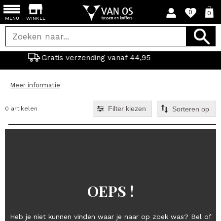
0
0
MENU
WINKEL
erzending vanaf 44,95
Laag
Meer informatie
Filter kiezen
0 artikelen
OEPS !
Heb je niet kunnen vinden waar je naar op zoek was? Bel of