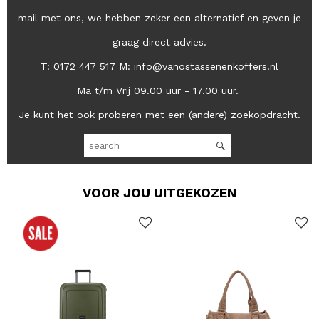
mail met ons, we hebben zeker een alternatief en geven je
graag direct advies.
T: 0172 447 517 M: info@vanostassenenkoffers.nl
Ma t/m Vrij 09.00 uur - 17.00 uur.
Je kunt het ook proberen met een (andere) zoekopdracht.
VOOR JOU UITGEKOZEN