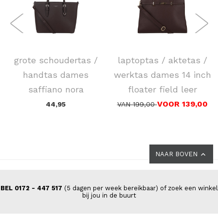
FLORA & CO
DSTRCT
grote schoudertas /
laptoptas / aktetas /
handtas dames
werktas dames 14 inch
saffiano nora
floater field leer
VOOR 139,00
44,95
VAN 199,00
NAAR BOVEN
BEL 0172 - 447 517
(5 dagen per week bereikbaar) of zoek een winkel
bij jou in de buurt