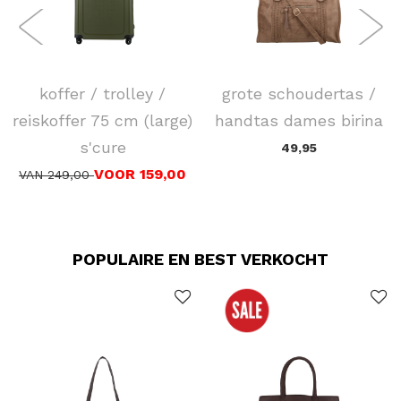
SAMSONITE
FLORA & CO
koffer / trolley /
grote schoudertas /
reiskoffer 75 cm (large)
handtas dames birina
s'cure
49,95
VOOR 159,00
VAN 249,00
POPULAIRE EN BEST VERKOCHT