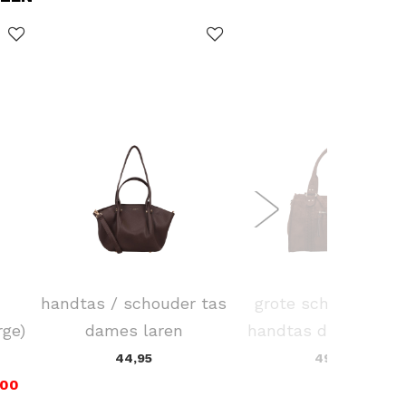
FLORA & CO
FLORA & CO
handtas / schouder tas
grote schoudertas 
rge)
dames laren
handtas dames biri
44,95
49,95
,00