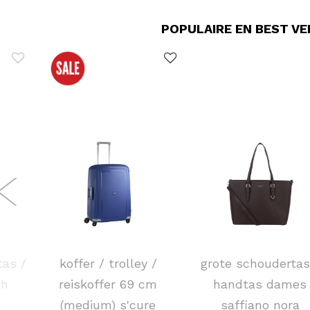
POPULAIRE EN BEST V
SAMSONITE
FLORA & CO
tas /
koffer / trolley /
grote schoudertas
ch
reiskoffer 69 cm
handtas dames
(medium) s'cure
saffiano nora