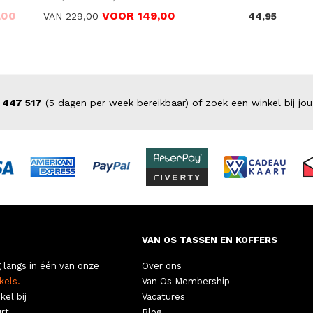
,00
VOOR 149,00
VAN 229,00
44,95
 447 517
(5 dagen per week bereikbaar) of zoek een winkel bij jou
VAN OS TASSEN EN KOFFERS
 langs in één van onze
Over ons
kels.
Van Os Membership
kel bij
Vacatures
rt.
Blog