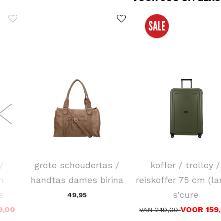
FLORA & CO
SAMSONITE
/
grote schoudertas /
koffer / trolley /
m
handtas dames birina
reiskoffer 75 cm (la
e
s'cure
49,95
9,00
VOOR 159
VAN 249,00