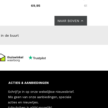
69,95
65,00
NAAR BOVEN
 in de buurt
ACTIES & AANBIEDINGEN
Schrijf je in op onze wekelijkse nieuwsbrief.
Mis geen van onze aanbiedingen, speciale
acties en nieuwtjes.
(uitschrijven is altijd mogelijk)