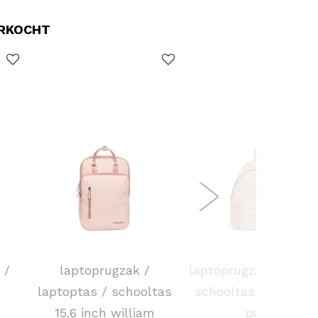
ERKOCHT
NEW REBELS
EASTPAK
 /
laptoprugzak /
laptoprugzak / rugta
laptoptas / schooltas
schooltas 14 inch d
15.6 inch william
pak'r