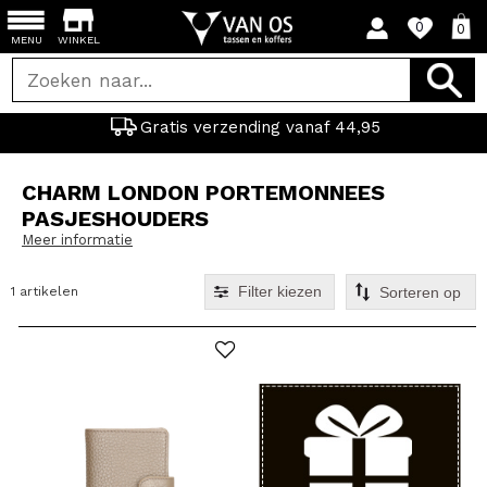
0
0
MENU
WINKEL
Gratis verzending vanaf 44,95
CHARM LONDON PORTEMONNEES
PASJESHOUDERS
Meer informatie
Filter kiezen
1 artikelen