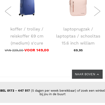
SAMSONITE
NEW REBELS
koffer / trolley /
laptoprugzak /
reiskoffer 69 cm
laptoptas / schooltas
(medium) s'cure
15.6 inch william
VOOR 149,00
VAN 229,00
69,95
NAAR BOVEN
BEL 0172 - 447 517
(5 dagen per week bereikbaar) of zoek een winkel
bij jou in de buurt