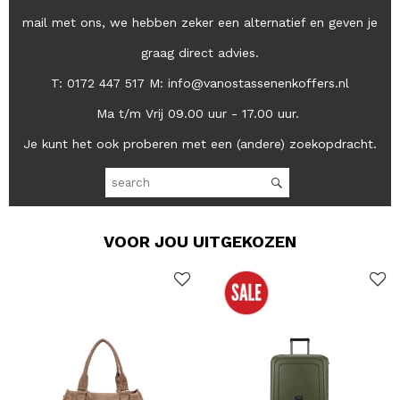
mail met ons, we hebben zeker een alternatief en geven je
graag direct advies.
T: 0172 447 517 M: info@vanostassenenkoffers.nl
Ma t/m Vrij 09.00 uur - 17.00 uur.
Je kunt het ook proberen met een (andere) zoekopdracht.
VOOR JOU UITGEKOZEN