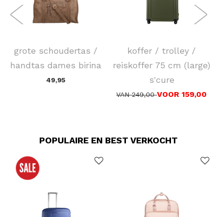
FLORA & CO
SAMSONITE
grote schoudertas /
koffer / trolley /
handtas dames birina
reiskoffer 75 cm (large)
s'cure
49,95
VOOR 159,00
VAN 249,00
POPULAIRE EN BEST VERKOCHT