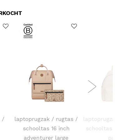
ERKOCHT
CABAIA
EASTPAK
 /
laptoprugzak / rugtas /
laptoprugzak / rugta
schooltas 16 inch
schooltas 14 inch d
adventurer large
pak'r