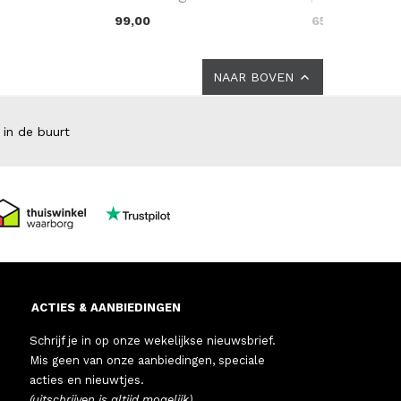
99,00
65,00
NAAR BOVEN
 in de buurt
ACTIES & AANBIEDINGEN
Schrijf je in op onze wekelijkse nieuwsbrief.
Mis geen van onze aanbiedingen, speciale
acties en nieuwtjes.
(uitschrijven is altijd mogelijk)