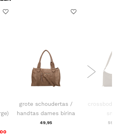
FLORA & CO
KAPTEN & SON
grote schoudertas /
crossbodytas skar
rge)
handtas dames birina
small
49,95
59,90
,00