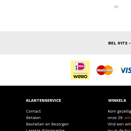
9,00
39,95
49,95
BEL 0172 -
KLANTENSERVICE
WINKELS
Contact
Kom gezellig
Betalen
onze 29
win
Bestellen en Bezorgen
Vind een win
Laagste Prijsgarantie
jou in de buu