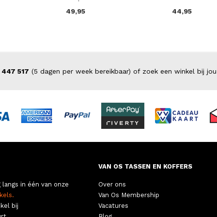
49,95
44,95
 447 517
(5 dagen per week bereikbaar) of zoek een winkel bij jou
VAN OS TASSEN EN KOFFERS
 langs in één van onze
Over ons
kels.
Van Os Membership
kel bij
Vacatures
rt.
Blog