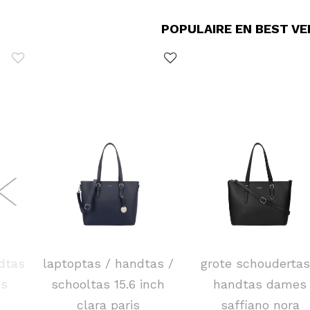
POPULAIRE EN BEST V
FLORA & CO
FLORA & CO
dtas
laptoptas / handtas /
grote schoudertas
es
schooltas 15.6 inch
handtas dames
clara paris
saffiano nora