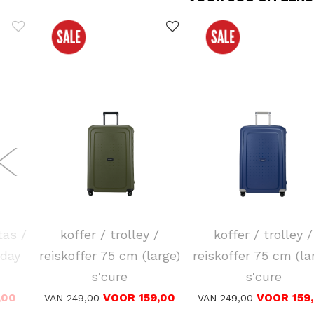
SAMSONITE
SAMSONITE
tas /
koffer / trolley /
koffer / trolley /
 day
reiskoffer 75 cm (large)
reiskoffer 75 cm (la
s'cure
s'cure
,00
VOOR 159,00
VOOR 159
VAN 249,00
VAN 249,00