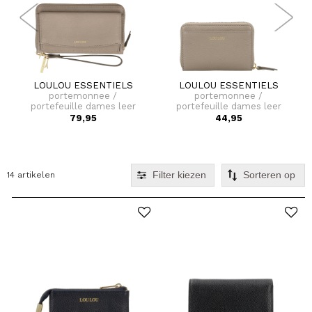
LOULOU ESSENTIELS
LOULOU ESSENTIELS
portemonnee /
portemonnee /
portefeuille dames leer
portefeuille dames leer
slb
petite emilie
79,95
44,95
Filter kiezen
14 artikelen