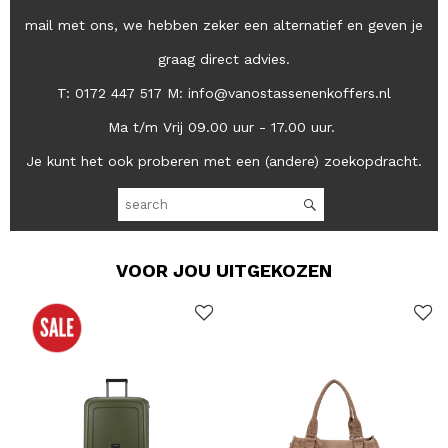
mail met ons, we hebben zeker een alternatief en geven je
graag direct advies.
T: 0172 447 517 M: info@vanostassenenkoffers.nl
Ma t/m Vrij 09.00 uur - 17.00 uur.
Je kunt het ook proberen met een (andere) zoekopdracht.
VOOR JOU UITGEKOZEN