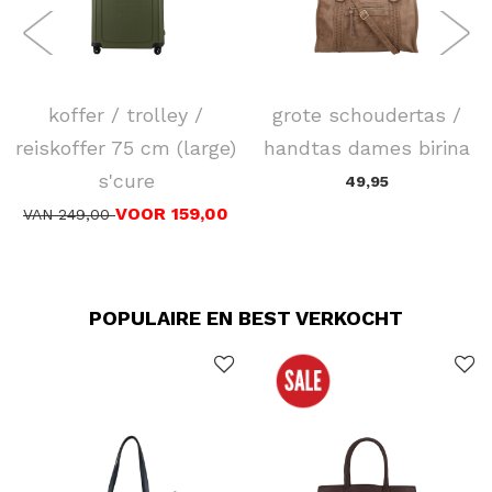
SAMSONITE
FLORA & CO
koffer / trolley /
grote schoudertas /
reiskoffer 75 cm (large)
handtas dames birina
s'cure
49,95
VOOR 159,00
VAN 249,00
POPULAIRE EN BEST VERKOCHT