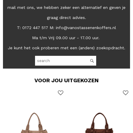
mail met ons, we hebben zeker een alternatief en geven je
graag direct advies.
T: 0172 447 517 M: info@vanostassenenkoffers.nl
Ma t/m Vrij 09.00 uur - 17.00 uur.
Je kunt het ook proberen met een (andere) zoekopdracht.
VOOR JOU UITGEKOZEN