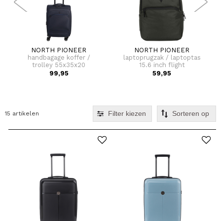
NORTH PIONEER
NORTH PIONEER
handbagage koffer /
laptoprugzak / laptoptas
trolley 55x35x20
15.6 inch flight
boarding
99,95
59,95
Filter kiezen
15 artikelen