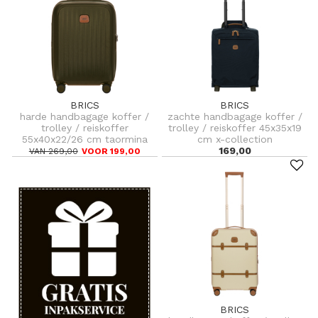
BRICS
BRICS
harde handbagage koffer /
zachte handbagage koffer /
trolley / reiskoffer
trolley / reiskoffer 45x35x19
55x40x22/26 cm taormina
cm x-collection
169,00
VAN 269,00
VOOR 199,00
BRICS