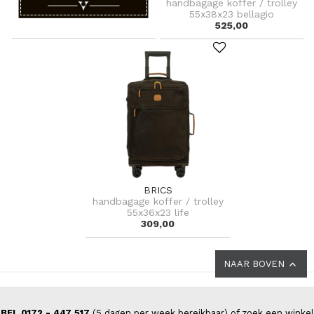
handbagage koffer / trolley
55x38x23 bellagio
525,00
BRICS
handbagage koffer / trolley
55x36x23 life
309,00
NAAR BOVEN
BEL 0172 - 447 517
(5 dagen per week bereikbaar) of zoek een winkel