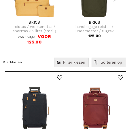
BRICS
BRICS
reistas / weekendtas /
handbagage reistas /
sporttas 35 liter (small)
underseater / rugzak
x-collection
40x25x20 cm x-travel
VOOR
125,00
VAN 169,00
125,00
Filter kiezen
8 artikelen