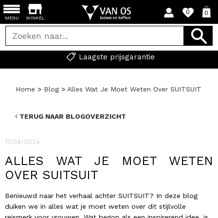
0
0
MENU
WINKEL
Laagste prijsgarantie
Home
>
Blog
>
Alles Wat Je Moet Weten Over SUITSUIT
TERUG NAAR BLOGOVERZICHT
11/04/2024
ALLES WAT JE MOET WETEN
OVER SUITSUIT
Benieuwd naar het verhaal achter
SUITSUIT
? In deze blog
duiken we in alles wat je moet weten over dit stijlvolle
reismerk voor vrouwen. Wat begon als een inspirerend idee, is