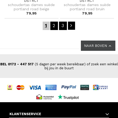
DSTRCT
DSTRCT
schoudertas dames suède
schoudertas dames suède
portland road beige
portland road bruin
79,95
79,95
1
2
3
NAAR BOVEN
BEL 0172 - 447 517
(5 dagen per week bereikbaar) of zoek een winkel
bij jou in de buurt
KLANTENSERVICE