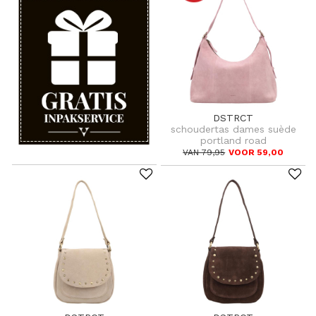
DSTRCT
schoudertas dames suède
portland road
VAN 79,95
VOOR 59,00