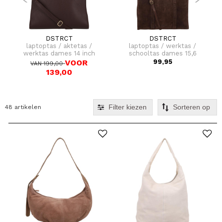
DSTRCT
DSTRCT
laptoptas / aktetas /
laptoptas / werktas /
werktas dames 14 inch
schooltas dames 15,6
floater field leer
inch portland road
VOOR
99,95
VAN 199,00
139,00
Filter kiezen
48 artikelen