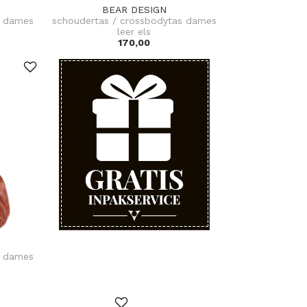
BEAR DESIGN
s dames
schoudertas / crossbodytas dames
leer els
170,00
s dames