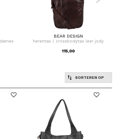
BEAR DESIGN
 dames
herentas / crossbodytas leer jody
crossb
115,00
SORTEREN OP