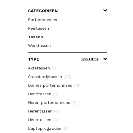
CATEGORIEËN
Portemonnees
Reistassen
Tassen
Werktassen
TYPE
Wis Filter
Aktetassen
(4)
Crossbodytassen
(39)
Dames portemonnees
(19)
Handtassen
(3)
Heren portemonnees
(4)
Herentassen
(4)
Heuptassen
(2)
Laptoprugzakken
(1)