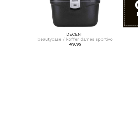
DECENT
beautycase / koffer dames sportivo
49,95