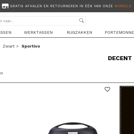
GRATIS AFHALEN EN RETOURNEREN IN ÉÉN VAN ONZE
WINKELS
ASSEN
WERKTASSEN
RUGZAKKEN
PORTEMONNE
>
Zwart
>
Sportivo
DECENT 
en