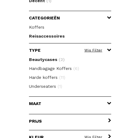
Decent
(1)
CATEGORIEËN
Koffers
Reisaccessoires
TYPE
Wis Filter
Beautycases
(2)
Handbagage Koffers
(6)
Harde koffers
(11)
Underseaters
(1)
MAAT
PRIJS
KLEUR
Wis Filter