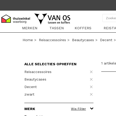
MERKEN
TASSEN
KOFFERS
REIST
Home
>
Reisaccessoires
>
Beautycases
>
Decent
1 artikel
ALLE SELECTIES OPHEFFEN
Reisaccessoires
Beautycases
Decent
zwart
MERK
Wis Filter