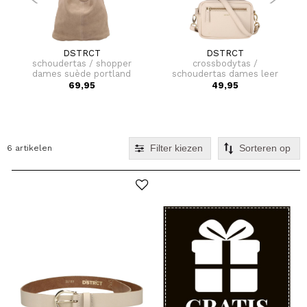
DSTRCT
DSTRCT
schoudertas / shopper
crossbodytas /
dames suède portland
schoudertas dames leer
road
floater field
69,95
49,95
Filter kiezen
6 artikelen