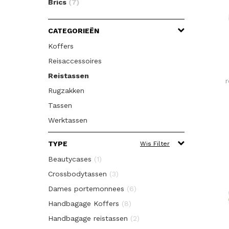
Brics
(7)
CATEGORIEËN
Koffers
Reisaccessoires
Reistassen
Rugzakken
Tassen
Werktassen
TYPE
Wis Filter
Beautycases
(1)
Crossbodytassen
(3)
Dames portemonnees
(6)
Handbagage Koffers
(8)
Handbagage reistassen
(2)