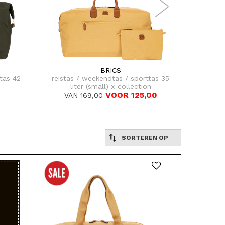
BRICS
tas 42
reistas / weekendtas / sporttas 35
reistas
liter (small) x-collection
l
VOOR 125,00
VAN 169,00
SORTEREN OP