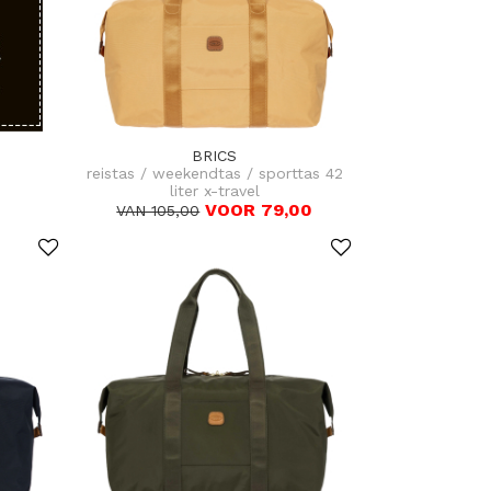
BRICS
reistas / weekendtas / sporttas 42
liter x-travel
VOOR 79,00
VAN 105,00