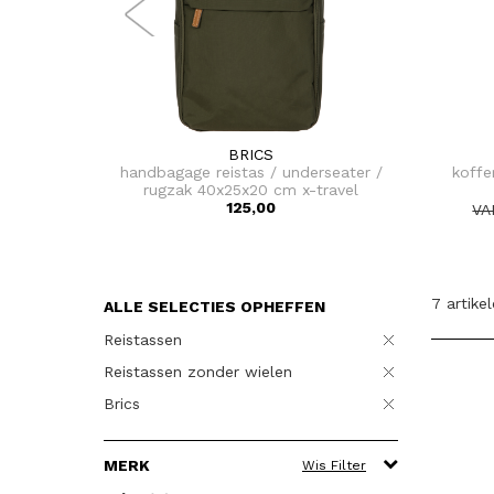
BRICS
handbagage reistas / underseater /
koffe
rugzak 40x25x20 cm x-travel
125,00
VA
7 artike
ALLE SELECTIES OPHEFFEN
Reistassen
Reistassen zonder wielen
Brics
MERK
Wis Filter