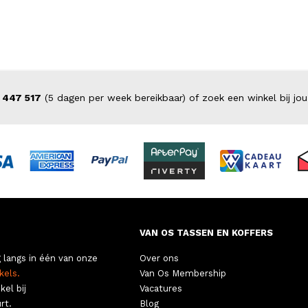
 447 517
(5 dagen per week bereikbaar) of zoek een winkel bij jou
VAN OS TASSEN EN KOFFERS
 langs in één van onze
Over ons
kels.
Van Os Membership
kel bij
Vacatures
rt.
Blog