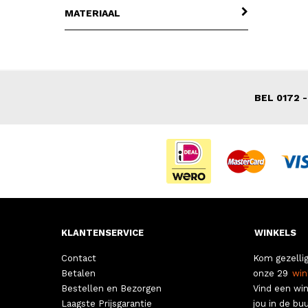
MATERIAAL
BEL 0172 -
KLANTENSERVICE
WINKELS
Contact
Kom gezellig
Betalen
onze 29
win
Bestellen en Bezorgen
Vind een win
Laagste Prijsgarantie
jou in de buu