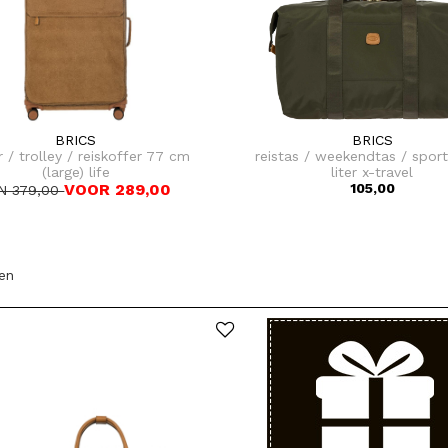
BRICS
BRICS
r / trolley / reiskoffer 77 cm
reistas / weekendtas / sport
(large) life
liter x-travel
VOOR 289,00
105,00
N 379,00
len