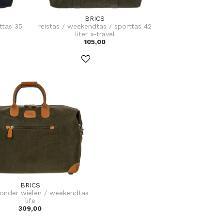
BRICS
ttas 35
reistas / weekendtas / sporttas 42
liter x-travel
105,00
BRICS
zonder wielen / weekendtas
life
309,00