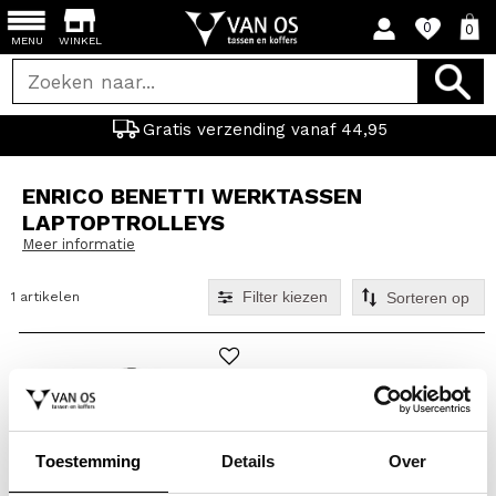
0
0
MENU
WINKEL
Gratis verzending vanaf 44,95
ENRICO BENETTI WERKTASSEN
LAPTOPTROLLEYS
Meer informatie
Filter kiezen
1 artikelen
Toestemming
Details
Over