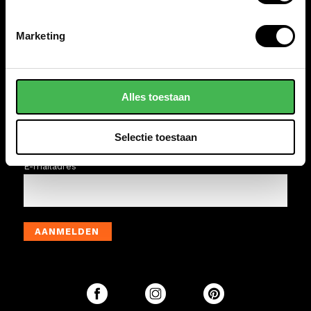
WINKELS
Marketing
VAN OS TASSEN EN KOFFERS
ACTIES & AANBIEDINGEN
Alles toestaan
Schrijf je in op onze wekelijkse nieuwsbrief. Mis geen van
onze aanbiedingen, speciale acties en nieuwtjes.
Selectie toestaan
(uitschrijven is altijd mogelijk)
E-mailadres
AANMELDEN