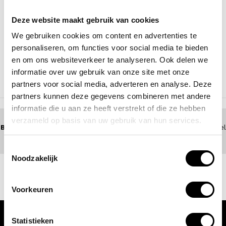
Deze website maakt gebruik van cookies
We gebruiken cookies om content en advertenties te
ENRICO BENETTI
laptoptrolley / businesstrolley
personaliseren, om functies voor social media te bieden
17 inch cornell
en om ons websiteverkeer te analyseren. Ook delen we
129,95
informatie over uw gebruik van onze site met onze
partners voor social media, adverteren en analyse. Deze
NAAR BOVEN
partners kunnen deze gegevens combineren met andere
informatie die u aan ze heeft verstrekt of die ze hebben
verzameld op basis van uw gebruik van hun services.
BEL 0172 - 447 517
(5 dagen per week bereikbaar) of zoek een winkel
bij jou in de buurt
Toestemmingsselectie
Noodzakelijk
Voorkeuren
Statistieken
KLANTENSERVICE