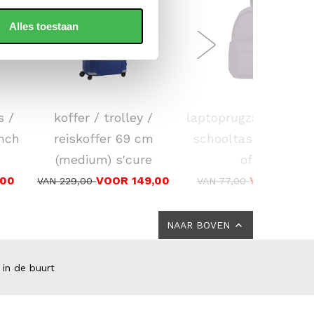
Alles toestaan
SAMSONITE
EASTPAK
s /
koffer / trolley /
laptoprugzak / rugta
nch
reiskoffer 69 cm
schooltas 16 inch d
(medium) s'cure
office
,00
VOOR 149,00
VOOR 69,0
VAN 229,00
VAN 77,00
NAAR BOVEN
 in de buurt