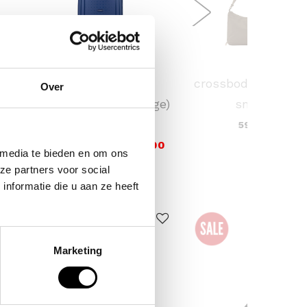
SAMSONITE
KAPTEN & SON
 /
koffer / trolley /
crossbodytas skar
Over
ina
reiskoffer 75 cm (large)
small
s'cure
59,90
VOOR 159,00
VAN 249,00
 media te bieden en om ons
ze partners voor social
nformatie die u aan ze heeft
ERKOCHT
Marketing