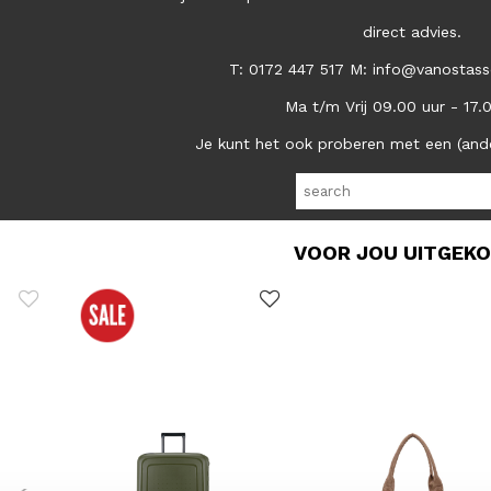
direct advies.
T: 0172 447 517 M: info@vanostass
Ma t/m Vrij 09.00 uur - 17.
Je kunt het ook proberen met een (and
VOOR JOU UITGEK