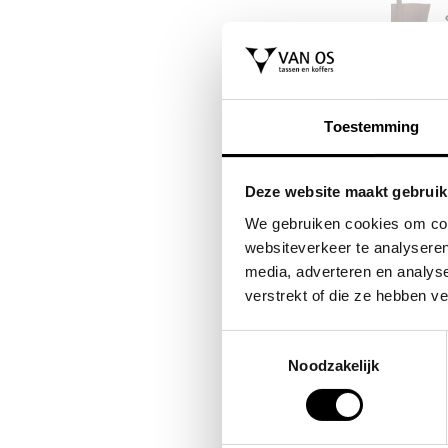
FLORA & CO
FLORA & CO
as /
grote schoudertas /
shopper dame
Toestemming
es
handtas dames
charlotte
a
saffiano nora
44,95
Deze website maakt gebruik
44,95
We gebruiken cookies om cont
websiteverkeer te analyseren
media, adverteren en analys
verstrekt of die ze hebben v
Toestemmingsselectie
Noodzakelijk