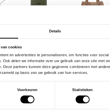
SAMSONITE
FLORA & CO
s
koffer / trolley /
grote schoudertas
Details
reiskoffer 75 cm (large)
handtas dames bir
s'cure
49,95
 van cookies
VOOR 159,00
VAN 249,00
ent en advertenties te personaliseren, om functies voor social
. Ook delen we informatie over uw gebruik van onze site met on
e. Deze partners kunnen deze gegevens combineren met andere i
POPULAIRE EN BEST V
erzameld op basis van uw gebruik van hun services.
Voorkeuren
Statistieken