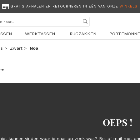
GRATIS AFHALEN EN RETOURNEREN IN ÉÉN VAN ONZE
WINKELS
ASSEN
WERKTASSEN
RUGZAKKEN
PORTEMONNE
ds
>
Zwart
>
Noa
len
OEPS !
niet kunnen vinden waar je naar op zoek was? Bel of mail met ons