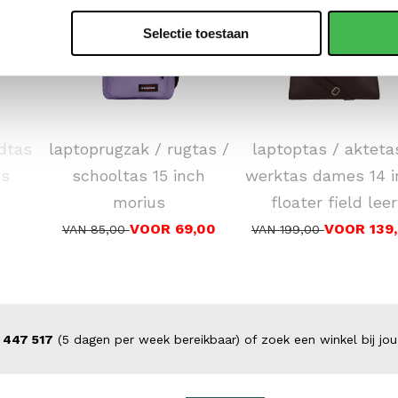
Selectie toestaan
EASTPAK
DSTRCT
dtas
laptoprugzak / rugtas /
laptoptas / akteta
es
schooltas 15 inch
werktas dames 14 i
morius
floater field leer
VOOR 69,00
VOOR 139
VAN 85,00
VAN 199,00
 447 517
(5 dagen per week bereikbaar) of zoek een winkel bij jou