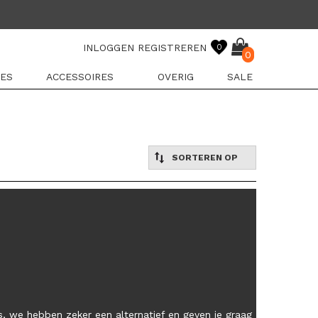
INLOGGEN
REGISTREREN
0
0
ES
ACCESSOIRES
OVERIG
SALE
SORTEREN OP
, we hebben zeker een alternatief en geven je graag