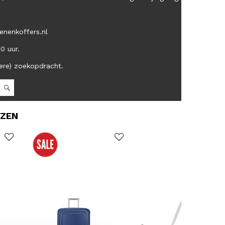
enenkoffers.nl
00 uur.
ere) zoekopdracht.
OZEN