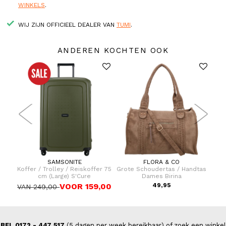
WINKELS
.
WIJ ZIJN OFFICIEEL DEALER VAN
TUMI
.
ANDEREN KOCHTEN OOK
SAMSONITE
FLORA & CO
fer 69
Koffer / Trolley / Reiskoffer 75
Grote Schoudertas / Handtas
Cr
cm (Large) S'Cure
Dames Birina
9,00
VOOR 159,00
49,95
VAN 249,00
BEL 0172 - 447 517
(5 dagen per week bereikbaar) of zoek een winkel