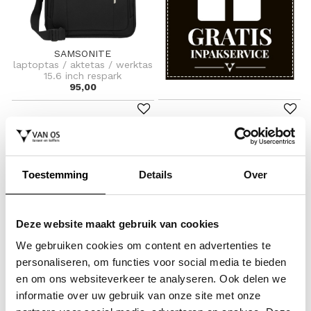
SAMSONITE
laptoptas / aktetas / werktas
15.6 inch respark
95,00
Toestemming
Details
Over
Deze website maakt gebruik van cookies
We gebruiken cookies om content en advertenties te
SAMSONITE
SAMSONITE
laptoptas / aktetas / werktas
laptoptas / aktetas / werktas
personaliseren, om functies voor social media te bieden
15,6 inch evosight
15,6 inch guardit classy 2.0
en om ons websiteverkeer te analyseren. Ook delen we
125,00
79,00
informatie over uw gebruik van onze site met onze