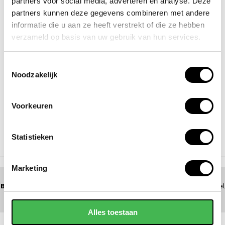
partners voor social media, adverteren en analyse. Deze
partners kunnen deze gegevens combineren met andere
informatie die u aan ze heeft verstrekt of die ze hebben
verzameld op basis van uw gebruik van hun services.
Toestemmingsselectie
Noodzakelijk
SAMSONITE
Voorkeuren
laptoptas / aktetas / werktas
17,3 inch evosight
135,00
Statistieken
NAAR BOVEN
Marketing
BEL 0172 - 447 517
(5 dagen per week bereikbaar) of zoek een winkel
bij jou in de buurt
Alles toestaan