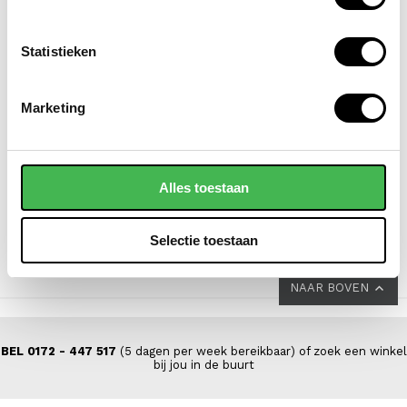
Statistieken
SAMSONITE
SAMSONITE
Marketing
koffer / trolley /
koffer / trolley /
reiskoffer 75 cm (large)
reiskoffer 69 cm
s'cure
(medium) s'cure
Alles toestaan
VOOR 159,00
VOOR 149,00
VAN 249,00
VAN 229,00
Selectie toestaan
NAAR BOVEN
BEL 0172 - 447 517
(5 dagen per week bereikbaar) of zoek een winkel
bij jou in de buurt