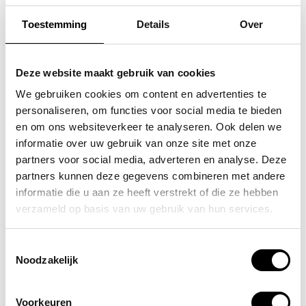
Toestemming
Details
Over
FLORA & CO
FLORA & CO
grote schoudertas /
grote schoudertas /
Deze website maakt gebruik van cookies
handtas dames birina
handtas dames birina
We gebruiken cookies om content en advertenties te
personaliseren, om functies voor social media te bieden
49,95
49,95
en om ons websiteverkeer te analyseren. Ook delen we
informatie over uw gebruik van onze site met onze
partners voor social media, adverteren en analyse. Deze
partners kunnen deze gegevens combineren met andere
informatie die u aan ze heeft verstrekt of die ze hebben
POPULAIRE EN BEST VERKOCHT
verzameld op basis van uw gebruik van hun services.
Toestemmingsselectie
Noodzakelijk
Voorkeuren