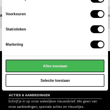
Voorkeuren
BEL 0172 - 447 517
(5 dagen per week bereikbaar) of zoek een winkel
bij jou in de buurt
Statistieken
Marketing
KLANTENSERVICE
Alles toestaan
WINKELS
Selectie toestaan
VAN OS TASSEN EN KOFFERS
ACTIES & AANBIEDINGEN
Schrijf je in op onze wekelijkse nieuwsbrief. Mis geen van
onze aanbiedingen, speciale acties en nieuwtjes.