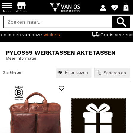
0
0
MENU
WINKEL
onze
winkels
Gratis verzending vanaf 44,95
PYLOS59 WERKTASSEN AKTETASSEN
Meer informatie
Filter kiezen
3 artikelen