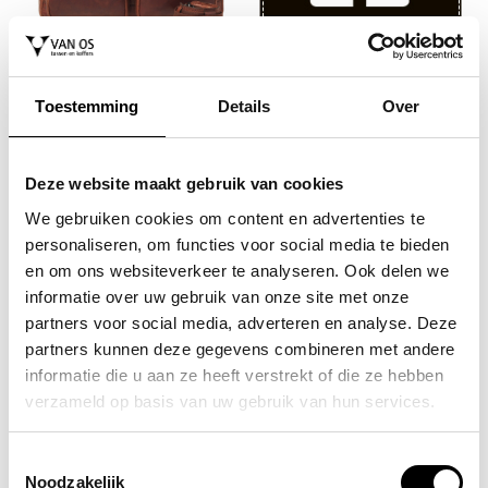
PYLOS59
laptoptas / aktetas / werktas
17 inch leer brenton
Toestemming
Details
Over
299,95
Deze website maakt gebruik van cookies
We gebruiken cookies om content en advertenties te
personaliseren, om functies voor social media te bieden
en om ons websiteverkeer te analyseren. Ook delen we
informatie over uw gebruik van onze site met onze
partners voor social media, adverteren en analyse. Deze
partners kunnen deze gegevens combineren met andere
PYLOS59
PYLOS59
informatie die u aan ze heeft verstrekt of die ze hebben
laptoptas / aktetas / werktas
laptoptas / aktetas / werktas
verzameld op basis van uw gebruik van hun services.
15.6 inch leer brenton
15.6 inch leer brenton
249,95
219,95
Toestemmingsselectie
Noodzakelijk
NAAR BOVEN