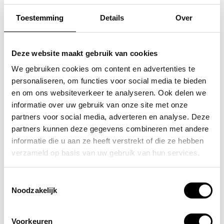
Toestemming
Details
Over
FLORA & CO
SAMSONITE
grote schoudertas /
koffer / trolley /
Deze website maakt gebruik van cookies
handtas dames birina
reiskoffer 75 cm (large)
We gebruiken cookies om content en advertenties te
personaliseren, om functies voor social media te bieden
s'cure
49,95
en om ons websiteverkeer te analyseren. Ook delen we
VOOR 159,00
VAN 249,00
informatie over uw gebruik van onze site met onze
partners voor social media, adverteren en analyse. Deze
partners kunnen deze gegevens combineren met andere
informatie die u aan ze heeft verstrekt of die ze hebben
POPULAIRE EN BEST VERKOCHT
verzameld op basis van uw gebruik van hun services.
Toestemmingsselectie
Noodzakelijk
Voorkeuren