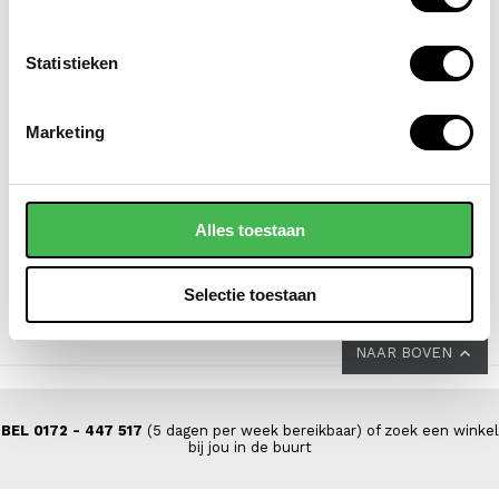
Statistieken
KAPTEN & SON
FLORA & CO
Marketing
crossbodytas skara
grote schoudertas /
small
handtas dames
saffiano nora
59,90
Alles toestaan
44,95
Selectie toestaan
NAAR BOVEN
BEL 0172 - 447 517
(5 dagen per week bereikbaar) of zoek een winkel
bij jou in de buurt