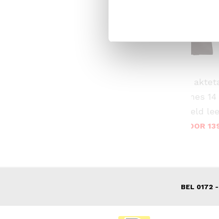
FLORA & CO
DSTRCT
gtas /
shopper / handtas
laptoptas / aktet
h day
dames alexia
werktas dames 14 
floater field lee
39,95
VOOR 13
VAN 199,00
BEL 0172 -