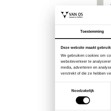
FLORA & CO
SAMSONITE
as /
grote schoudertas /
koffer / trolley 
Toestemming
es
handtas dames
reiskoffer 69 c
a
saffiano nora
(medium) s'cur
Deze website maakt gebruik
VOOR 14
44,95
VAN 229,00
We gebruiken cookies om cont
websiteverkeer te analyseren
media, adverteren en analys
verstrekt of die ze hebben v
Toestemmingsselectie
Noodzakelijk