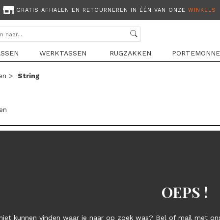
GRATIS AFHALEN EN RETOURNEREN IN ÉÉN VAN ONZE
WINKELS
ASSEN
WERKTASSEN
RUGZAKKEN
PORTEMONNE
en
>
String
len
OEPS !
niet kunnen vinden waar je naar op zoek was? Bel of mail met ons