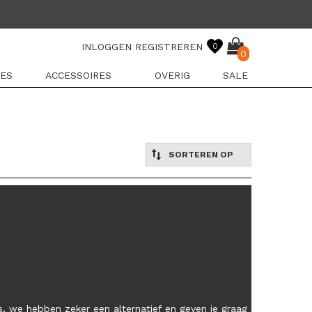
INLOGGEN
REGISTREREN
0
0
ES
ACCESSOIRES
OVERIG
SALE
SORTEREN OP
, we hebben zeker een alternatief en geven je graag