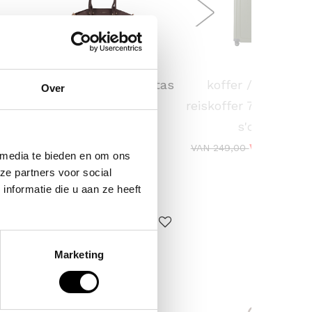
FLORA & CO
SAMSONITE
 /
handtas / schouder tas
koffer / trolley /
Over
ina
dames laren
reiskoffer 75 cm (lar
s'cure
44,95
VOOR 159,
VAN 249,00
 media te bieden en om ons
ze partners voor social
nformatie die u aan ze heeft
ERKOCHT
Marketing