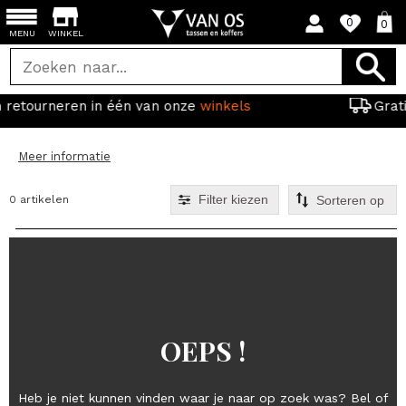
0
0
MENU
WINKEL
n van onze
winkels
Gratis verzending vanaf 
Meer informatie
Filter kiezen
0 artikelen
OEPS !
Heb je niet kunnen vinden waar je naar op zoek was? Bel of