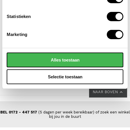
Statistieken
SAMSONITE
NEW REBELS
Marketing
koffer / trolley /
laptoprugzak /
reiskoffer 69 cm
laptoptas / schooltas
(medium) s'cure
15.6 inch william
Alles toestaan
VOOR 149,00
VAN 229,00
69,95
Selectie toestaan
NAAR BOVEN
BEL 0172 - 447 517
(5 dagen per week bereikbaar) of zoek een winkel
bij jou in de buurt