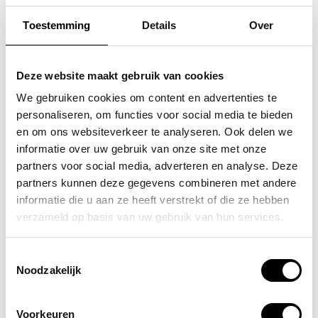
Toestemming
Details
Over
FLORA & CO
FLORA & CO
grote schoudertas /
handtas / schouder tas
Deze website maakt gebruik van cookies
handtas dames birina
dames laren
We gebruiken cookies om content en advertenties te
personaliseren, om functies voor social media te bieden
49,95
44,95
en om ons websiteverkeer te analyseren. Ook delen we
informatie over uw gebruik van onze site met onze
partners voor social media, adverteren en analyse. Deze
partners kunnen deze gegevens combineren met andere
informatie die u aan ze heeft verstrekt of die ze hebben
POPULAIRE EN BEST VERKOCHT
verzameld op basis van uw gebruik van hun services.
Toestemmingsselectie
Noodzakelijk
Voorkeuren