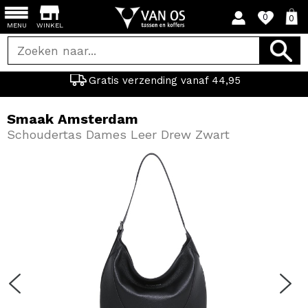
0
0
MENU
WINKEL
Gratis verzending vanaf 44,95
Smaak Amsterdam
Schoudertas Dames Leer Drew Zwart