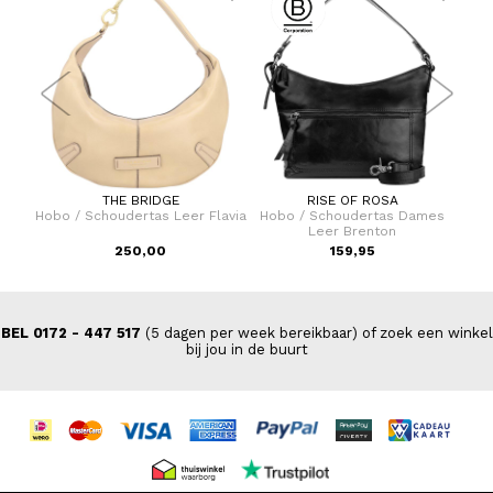
THE BRIDGE
RISE OF ROSA
lle
Hobo / Schoudertas Leer Flavia
Hobo / Schoudertas Dames
Ho
Leer Brenton
250,00
159,95
BEL 0172 - 447 517
(5 dagen per week bereikbaar) of zoek een winkel
bij jou in de buurt