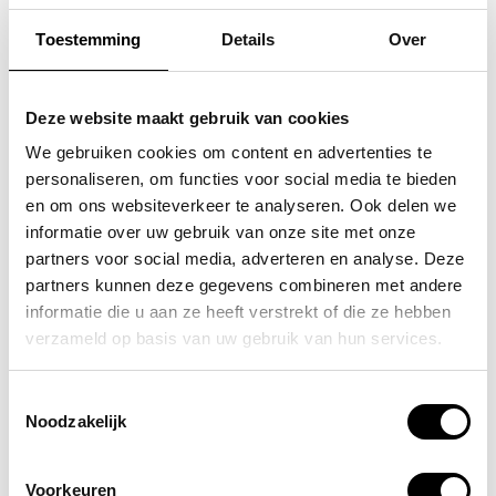
Toestemming
Details
Over
SAMSONITE
FLORA & CO
koffer / trolley /
grote schoudertas /
Deze website maakt gebruik van cookies
reiskoffer 75 cm (large)
handtas dames birina
We gebruiken cookies om content en advertenties te
personaliseren, om functies voor social media te bieden
s'cure
49,95
en om ons websiteverkeer te analyseren. Ook delen we
VOOR 159,00
VAN 249,00
informatie over uw gebruik van onze site met onze
partners voor social media, adverteren en analyse. Deze
partners kunnen deze gegevens combineren met andere
informatie die u aan ze heeft verstrekt of die ze hebben
POPULAIRE EN BEST VERKOCHT
verzameld op basis van uw gebruik van hun services.
Toestemmingsselectie
Noodzakelijk
Voorkeuren