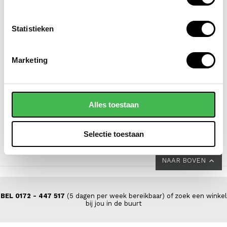
Statistieken
FLORA & CO
NEW REBELS
Marketing
grote schoudertas /
laptoprugzak /
handtas dames
laptoptas / schooltas
saffiano nora
15.6 inch william
Alles toestaan
44,95
69,95
Selectie toestaan
NAAR BOVEN
BEL 0172 - 447 517
(5 dagen per week bereikbaar) of zoek een winkel
bij jou in de buurt