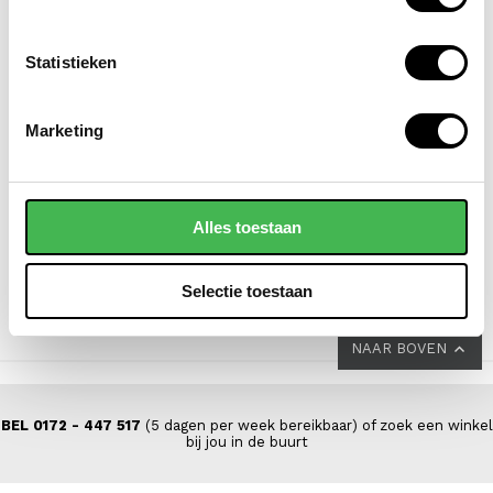
Statistieken
SAMSONITE
NEW REBELS
Marketing
koffer / trolley /
laptoprugzak /
reiskoffer 69 cm
laptoptas / schooltas
(medium) s'cure
15.6 inch william
Alles toestaan
VOOR 149,00
VAN 229,00
69,95
Selectie toestaan
NAAR BOVEN
BEL 0172 - 447 517
(5 dagen per week bereikbaar) of zoek een winkel
bij jou in de buurt