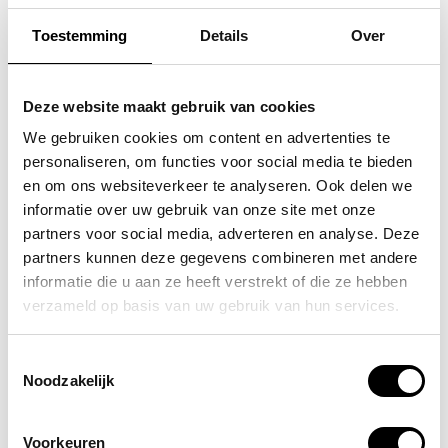
Toestemming
Details
Over
FLORA & CO
FLORA & CO
grote schoudertas /
grote schoudertas /
Deze website maakt gebruik van cookies
handtas dames birina
handtas dames birina
We gebruiken cookies om content en advertenties te
personaliseren, om functies voor social media te bieden
49,95
49,95
en om ons websiteverkeer te analyseren. Ook delen we
informatie over uw gebruik van onze site met onze
partners voor social media, adverteren en analyse. Deze
partners kunnen deze gegevens combineren met andere
informatie die u aan ze heeft verstrekt of die ze hebben
POPULAIRE EN BEST VERKOCHT
verzameld op basis van uw gebruik van hun services.
Toestemmingsselectie
Noodzakelijk
Voorkeuren