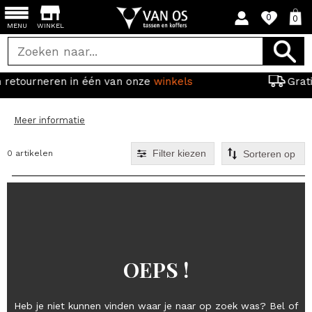
0
0
MENU
WINKEL
n van onze
winkels
Gratis verzending vanaf 
Meer informatie
Filter kiezen
0 artikelen
OEPS !
Heb je niet kunnen vinden waar je naar op zoek was? Bel of