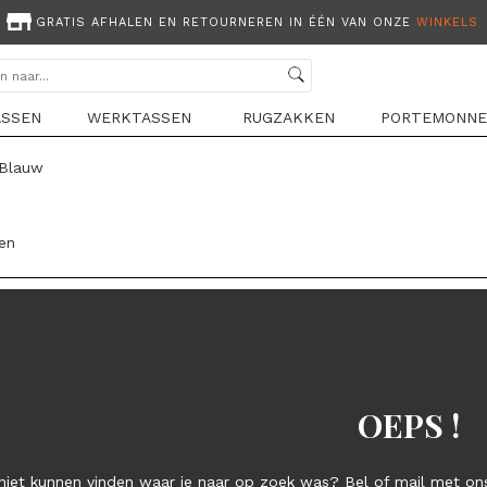
GRATIS AFHALEN EN RETOURNEREN IN ÉÉN VAN ONZE
WINKELS
ASSEN
WERKTASSEN
RUGZAKKEN
PORTEMONNE
Blauw
len
OEPS !
niet kunnen vinden waar je naar op zoek was? Bel of mail met ons