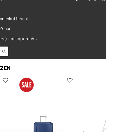
enenkoffers.nl
00 uur.
ere) zoekopdracht.
OZEN