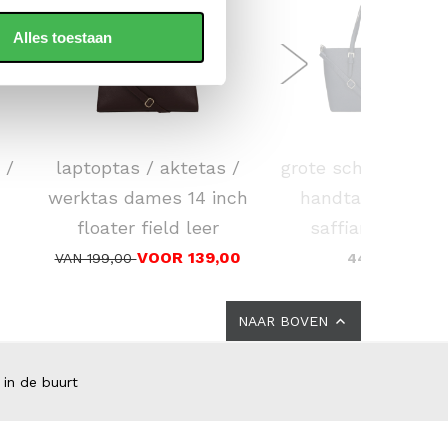
Alles toestaan
DSTRCT
FLORA & CO
 /
laptoptas / aktetas /
grote schoudertas 
werktas dames 14 inch
handtas dames
floater field leer
saffiano nora
VOOR 139,00
VAN 199,00
44,95
NAAR BOVEN
 in de buurt