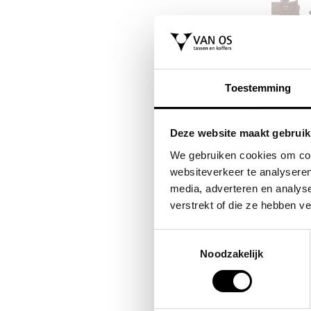
KAPTEN & SON
FLORA & CO
y /
crossbodytas skara
grote schouderta
Toestemming
cm
small
handtas dames bi
re
59,90
49,95
Deze website maakt gebruik
49,00
We gebruiken cookies om cont
websiteverkeer te analyseren
media, adverteren en analys
verstrekt of die ze hebben v
Toestemmingsselectie
Noodzakelijk