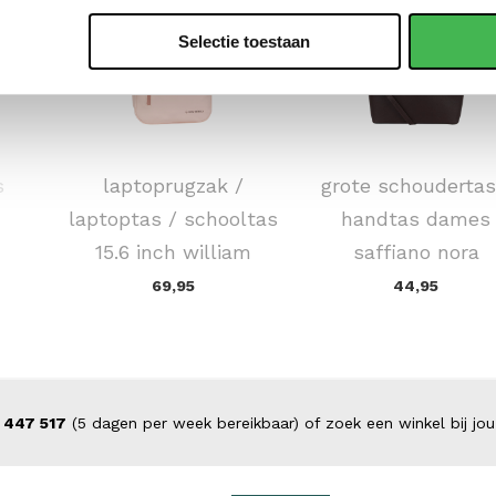
Selectie toestaan
NEW REBELS
FLORA & CO
s
laptoprugzak /
grote schoudertas
laptoptas / schooltas
handtas dames
15.6 inch william
saffiano nora
69,95
44,95
 447 517
(5 dagen per week bereikbaar) of zoek een winkel bij jou