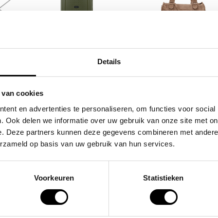
SAMSONITE
FLORA & CO
s /
koffer / trolley /
grote schoudertas
Details
rina
reiskoffer 75 cm (large)
handtas dames bir
s'cure
49,95
 van cookies
VOOR 159,00
VAN 249,00
ent en advertenties te personaliseren, om functies voor social
. Ook delen we informatie over uw gebruik van onze site met on
e. Deze partners kunnen deze gegevens combineren met andere i
POPULAIRE EN BEST V
erzameld op basis van uw gebruik van hun services.
Voorkeuren
Statistieken