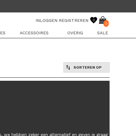
INLOGGEN
REGISTREREN
0
0
ES
ACCESSOIRES
OVERIG
SALE
SORTEREN OP
, we hebben zeker een alternatief en geven je graag