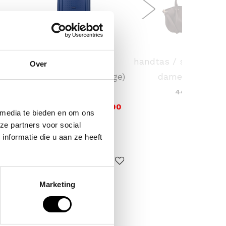
SAMSONITE
FLORA & CO
 /
koffer / trolley /
handtas / schouder 
Over
ina
reiskoffer 75 cm (large)
dames laren
s'cure
44,95
VOOR 159,00
VAN 249,00
 media te bieden en om ons
ze partners voor social
nformatie die u aan ze heeft
ERKOCHT
Marketing