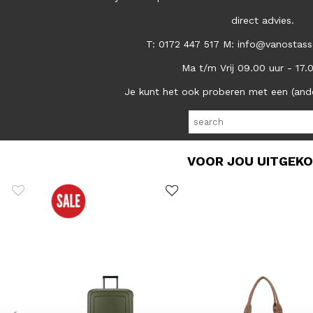
direct advies.
T: 0172 447 517 M: info@vanostass
Ma t/m Vrij 09.00 uur - 17.
Je kunt het ook proberen met een (and
VOOR JOU UITGEK