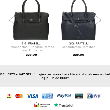
GIGI FRATELLI
GIGI FRATELLI
Dames
Schoudertas / Handtas Dames
Schoudertas Romance
Cro
Leer Romance
229,00
229,00
VAN
BEL 0172 - 447 517
(5 dagen per week bereikbaar) of zoek een winkel
bij jou in de buurt