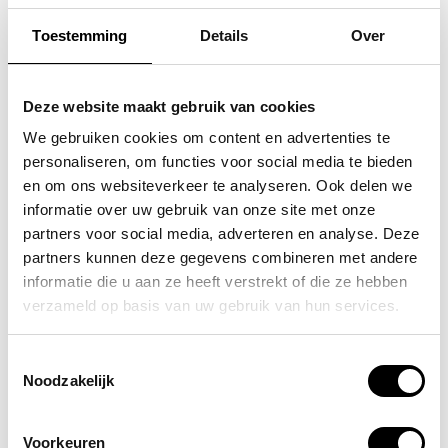
Toestemming
Details
Over
FLORA & CO
FLORA & CO
grote schoudertas /
grote schoudertas /
Deze website maakt gebruik van cookies
handtas dames birina
handtas dames birina
We gebruiken cookies om content en advertenties te
personaliseren, om functies voor social media te bieden
49,95
49,95
en om ons websiteverkeer te analyseren. Ook delen we
informatie over uw gebruik van onze site met onze
partners voor social media, adverteren en analyse. Deze
partners kunnen deze gegevens combineren met andere
informatie die u aan ze heeft verstrekt of die ze hebben
POPULAIRE EN BEST VERKOCHT
verzameld op basis van uw gebruik van hun services.
Toestemmingsselectie
Noodzakelijk
Voorkeuren