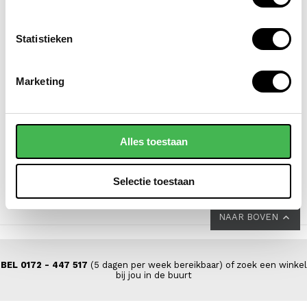
Statistieken
SAMSONITE
SAMSONITE
Marketing
koffer / trolley /
koffer / trolley /
reiskoffer 69 cm
reiskoffer 69 cm
(medium) s'cure
(medium) s'cure
Alles toestaan
VOOR 149,00
VOOR 149,00
VAN 229,00
VAN 229,00
Selectie toestaan
NAAR BOVEN
BEL 0172 - 447 517
(5 dagen per week bereikbaar) of zoek een winkel
bij jou in de buurt