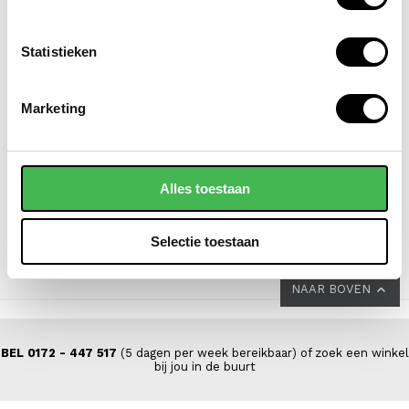
Statistieken
SAMSONITE
FLORA & CO
Marketing
koffer / trolley /
grote schoudertas /
reiskoffer 69 cm
handtas dames
(medium) s'cure
saffiano nora
Alles toestaan
VOOR 149,00
VAN 229,00
44,95
Selectie toestaan
NAAR BOVEN
BEL 0172 - 447 517
(5 dagen per week bereikbaar) of zoek een winkel
bij jou in de buurt