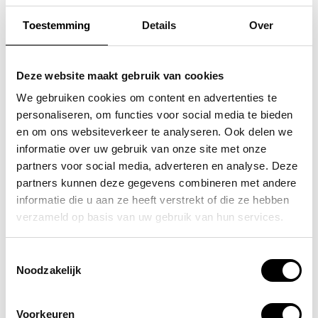
Toestemming
Details
Over
FLORA & CO
SAMSONITE
grote schoudertas /
koffer / trolley /
Deze website maakt gebruik van cookies
handtas dames birina
reiskoffer 75 cm (large)
We gebruiken cookies om content en advertenties te
personaliseren, om functies voor social media te bieden
s'cure
49,95
en om ons websiteverkeer te analyseren. Ook delen we
VOOR 159,00
VAN 249,00
informatie over uw gebruik van onze site met onze
partners voor social media, adverteren en analyse. Deze
partners kunnen deze gegevens combineren met andere
informatie die u aan ze heeft verstrekt of die ze hebben
POPULAIRE EN BEST VERKOCHT
verzameld op basis van uw gebruik van hun services.
Toestemmingsselectie
Noodzakelijk
Voorkeuren