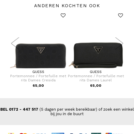
ANDEREN KOCHTEN OOK
GUESS
GUESS
Dames
Portemonnee / Portefuille met
Portemonnee / Portefuille met
Port
rits Dames Cresida
rits Dames Laurel
,00
65,00
65,00
BEL 0172 - 447 517
(5 dagen per week bereikbaar) of zoek een winkel
bij jou in de buurt