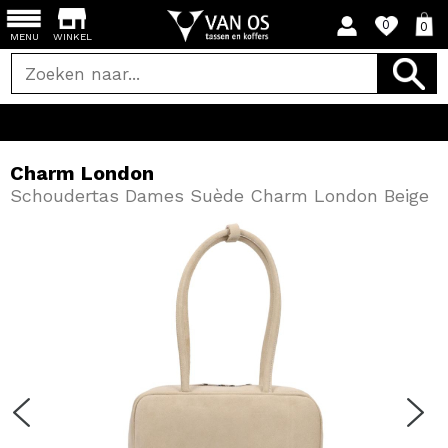
0
0
MENU
WINKEL
Charm London
Schoudertas Dames Suède Charm London Beige