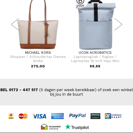
MICHAEL KORS
UCON ACROBATICS
dtas
Shopper / Schoudertas Dames
Laptoprugzak / Rugtas /
L
Andie
Laptoptas 16 Inch Hajo Mini
La
275,00
99,99
BEL 0172 - 447 517
(5 dagen per week bereikbaar) of zoek een winkel
bij jou in de buurt