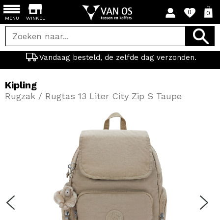
0
0
MENU
WINKEL
Vandaag besteld, de zelfde dag verzonden.
Kipling
Rugzak / Rugtas 13 Liter City Zip S Taupe